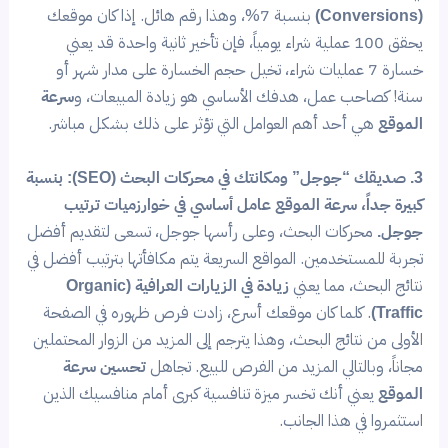
(Conversions)
بنسبة 7%، وهذا رقم هائل. إذا كان موقعك
يحقق 100 عملية شراء يومياً، فإن تأخير ثانية واحدة قد يعني
خسارة 7 عمليات شراء، تخيل حجم الخسارة على مدار شهر أو
سنة! كصاحب عمل، هدفك الأساسي هو زيادة المبيعات، و
سرعة
الموقع
هي أحد أهم العوامل التي تؤثر على ذلك بشكل مباشر.
3. صديقك “جوجل” ومكانتك في محركات البحث (SEO):
بنسبة
كبيرة جداً، سرعة الموقع عامل أساسي في خوارزميات ترتيب
جوجل.
محركات البحث، وعلى رأسها جوجل، تسعى لتقديم أفضل
تجربة للمستخدمين. المواقع السريعة يتم مكافأتها بترتيب أفضل في
نتائج البحث، مما يعني
زيادة في الزيارات العرافية (Organic
Traffic)
. كلما كان موقعك أسرع، زادت فرص ظهوره في الصفحة
الأولى من نتائج البحث، وهذا يترجم إلى المزيد من الزوار المحتملين
مجاناً، وبالتالي المزيد من الفرص للبيع. تجاهل
تحسين سرعة
الموقع
يعني أنك تخسر ميزة تنافسية كبرى أمام منافسيك الذين
استثمروا في هذا الجانب.