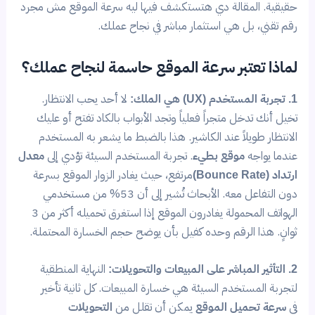
حقيقية. المقالة دي هتستكشف فيها ليه سرعة الموقع مش مجرد
رقم تقني، بل هي استثمار مباشر في نجاح عملك.
لماذا تعتبر سرعة الموقع حاسمة لنجاح عملك؟
1. تجربة المستخدم (UX) هي الملك:
لا أحد يحب الانتظار.
تخيل أنك تدخل متجراً فعلياً وتجد الأبواب بالكاد تفتح أو عليك
الانتظار طويلاً عند الكاشير. هذا بالضبط ما يشعر به المستخدم
عندما يواجه
موقع بطيء
. تجربة المستخدم السيئة تؤدي إلى
معدل
ارتداد (Bounce Rate)
مرتفع، حيث يغادر الزوار الموقع بسرعة
دون التفاعل معه. الأبحاث تُشير إلى أن 53% من مستخدمي
الهواتف المحمولة يغادرون الموقع إذا استغرق تحميله أكثر من 3
ثوانٍ. هذا الرقم وحده كفيل بأن يوضح حجم الخسارة المحتملة.
2. التأثير المباشر على المبيعات والتحويلات:
النهاية المنطقية
لتجربة المستخدم السيئة هي خسارة المبيعات. كل ثانية تأخير
في
سرعة تحميل الموقع
يمكن أن تقلل من
التحويلات