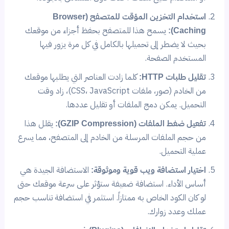
استخدام التخزين المؤقت للمتصفح (Browser
Caching):
يسمح هذا للمتصفح بحفظ أجزاء من موقعك
بحيث لا يضطر إلى تحميلها بالكامل في كل مرة يزور فيها
المستخدم الصفحة.
تقليل طلبات HTTP:
كلما زادت العناصر التي يطلبها موقعك
من الخادم (صور، ملفات CSS، JavaScript)، زاد وقت
التحميل. يمكن دمج الملفات أو تقليل عددها.
تفعيل ضغط الملفات (GZIP Compression):
يقلل هذا
من حجم الملفات المرسلة من الخادم إلى المتصفح، مما يسرع
عملية التحميل.
اختيار استضافة ويب قوية وموثوقة:
الاستضافة الجيدة هي
أساس الأداء. استضافة ضعيفة ستؤثر على سرعة موقعك حتى
لو كان الكود الخاص به ممتازاً. استثمر في استضافة تناسب حجم
عملك وعدد زوارك.