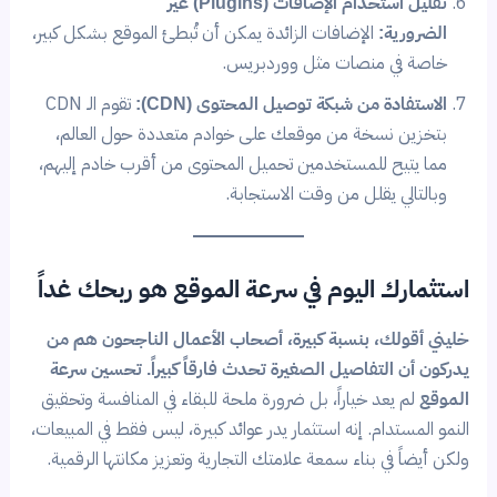
تقليل استخدام الإضافات (Plugins) غير
الضرورية:
الإضافات الزائدة يمكن أن تُبطئ الموقع بشكل كبير،
خاصة في منصات مثل ووردبريس.
الاستفادة من شبكة توصيل المحتوى (CDN):
تقوم الـ CDN
بتخزين نسخة من موقعك على خوادم متعددة حول العالم،
مما يتيح للمستخدمين تحميل المحتوى من أقرب خادم إليهم،
وبالتالي يقلل من وقت الاستجابة.
استثمارك اليوم في سرعة الموقع هو ربحك غداً
خليني أقولك، بنسبة كبيرة، أصحاب الأعمال الناجحون هم من
يدركون أن التفاصيل الصغيرة تحدث فارقاً كبيراً.
تحسين سرعة
الموقع
لم يعد خياراً، بل ضرورة ملحة للبقاء في المنافسة وتحقيق
النمو المستدام. إنه استثمار يدر عوائد كبيرة، ليس فقط في المبيعات،
ولكن أيضاً في بناء سمعة علامتك التجارية وتعزيز مكانتها الرقمية.