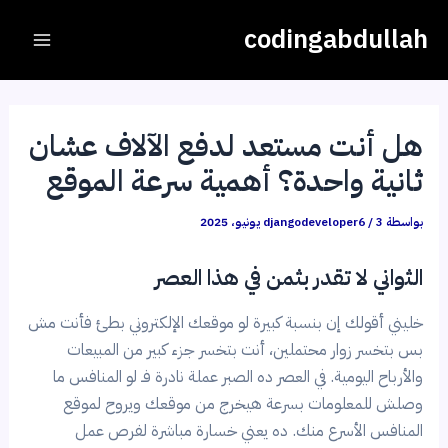
خطي
Post
Main
codingabdullah
لى
navigation
Menu
لمحتوى
هل أنت مستعد لدفع الآلاف عشان
ثانية واحدة؟ أهمية سرعة الموقع
بواسطة
3 يونيو، 2025
/
djangodeveloper6
الثواني لا تقدر بثمن في هذا العصر
خليني أقولك إن بنسبة كبيرة لو موقعك الإلكتروني بطئ فأنت مش
بس بتخسر زوار محتملين، أنت بتخسر جزء كبير من المبيعات
والأرباح اليومية. في العصر ده الصبر عملة نادرة فـ لو المنافس ما
وصلش للمعلومات بسرعة هيخرج من موقعك ويروح لموقع
المنافس الأسرع منك. ده يعني خسارة مباشرة لفرص عمل