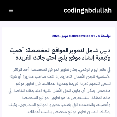
خطي
Post
Main
codingabdullah
لى
navigation
Menu
لمحتوى
بواسطة
5 يونيو، 2024
/
djangodeveloper6
دليل شامل لتطوير المواقع المخصصة: أهمية
وكيفية إنشاء موقع يلبي احتياجاتك الفريدة
في عالم اليوم الرقمي، يعتبر تطوير المواقع المخصصة أحد الركائز
الأساسية لنجاح الأعمال التجارية. إذا كنت صاحب مشروع أو شركة
تسعى لتقديم تجربة فريدة ومميزة لعملائك، فإن تطوير موقع
مخصص يمكن أن يكون الحل الأمثل لتلبية احتياجاتك الخاصة. في
هذه المقالة، سنستعرض ما هو تطوير المواقع المخصصة،
وأهميته، والخدمات التي يقدمها مطورو المواقع المحترفون، وكيف
يمكنك البدء في تطوير موقع مخصص يناسب أعمالك.