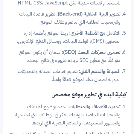
باستخدام تقنيات حديثة مثل HTML، CSS، JavaScript.
تطوير البنية الخلفية (Back-end):
تطوير قاعدة البيانات
والبرمجيات الخلفية التي تدعم وظائف الموقع.
التكامل مع الأنظمة الأخرى:
ربط الموقع بأنظمة إدارة
المحتوى (CMS)، قواعد البيانات، ووسائل الدفع الإلكتروني.
تحسين محركات البحث (SEO):
ضمان أن يكون الموقع
متوافقًا مع معايير SEO لزيادة ظهوره في نتائج البحث.
الصيانة والدعم الفني:
تقديم خدمات الصيانة والتحديثات
الدورية لضمان بقاء الموقع فعالاً وآمناً.
كيفية البدء في تطوير موقع مخصص
تحديد الأهداف والمتطلبات:
حدد بوضوح أهدافك
والمتطلبات الخاصة بموقعك. فكر في الوظائف التي تحتاجها،
والجمهور المستهدف، والعناصر البصرية التي تريدها.
اختيار المطور المناسب:
ابحث عن مطور أو شركة تطوير مواقع