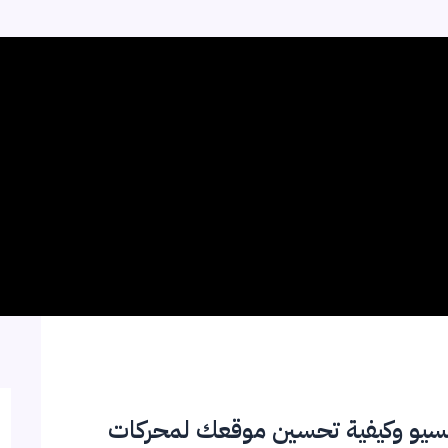
لموقع: ما هو السيو وكيفية تحسين موقعك لمحركات