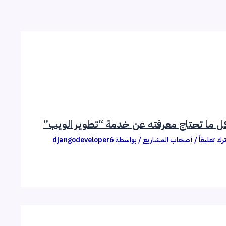
ل ما تحتاج معرفته عن خدمة “تطوير الويب”
ترك تعليقاً
/
أصحاب المشاريع
/ بواسطة
djangodeveloper6