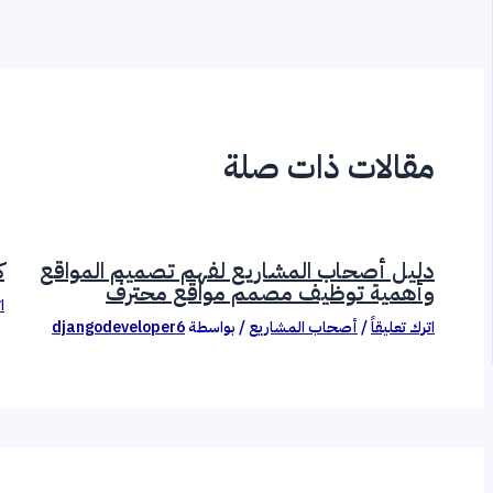
مقالات ذات صلة
دليل أصحاب المشاريع لفهم تصميم المواقع
ك
وأهمية توظيف مصمم مواقع محترف
ا
اترك تعليقاً
/
أصحاب المشاريع
/ بواسطة
djangodeveloper6