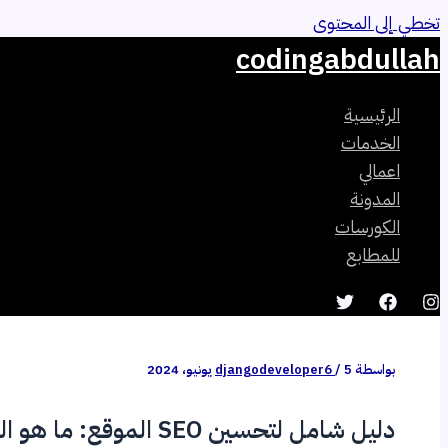
تخطي إلى المحتوى
codingabdullah
الرئيسية
الخدمات
اعمالي
المدونة
الكورسات
للمطابع
بواسطة
5 يونيو، 2024
/
djangodeveloper6
دليل شامل لتحسين SEO ا