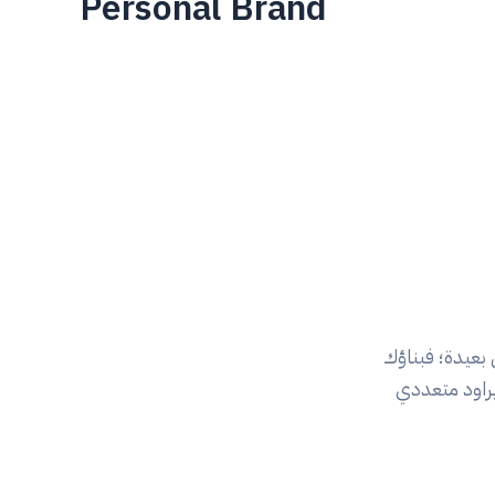
Personal Brand
بعيدة؛ فبناؤك
يراود متعددي