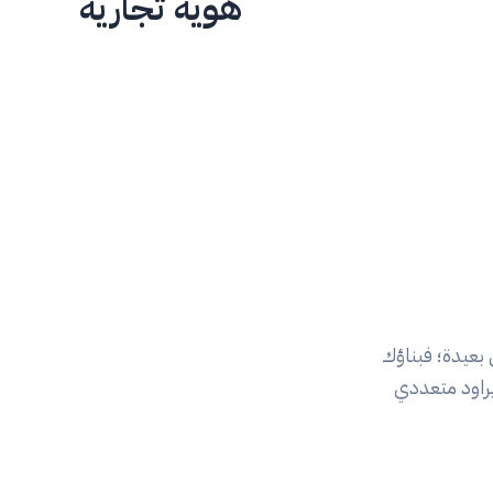
هوية تجارية
بعيدة؛ فبناؤك
يراود متعددي