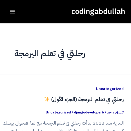
خطي
Main
codingabdullah
لى
Menu
لمحتوى
رحلتي في تعلم البرمجة
Uncategorized
رحلتي في تعلم البرمجة (الجزء الأول)
تعليق واحد
/
djangodeveloper6
/
Uncategorized
البداية منذ 2018 بدأت رحلتي في تعلم البرمجة مع لغة فيجوال بيسك.
كنت في الصف الثاني المتوسط، كان دافعي الوحيد لتعلم البرمجة هو