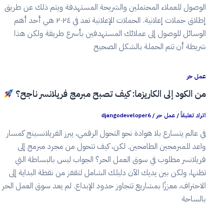
الوصول للعملاء المحتملين والشريحة المستهدفة ويتم ذلك عن طريق
إطلاق حملات إعلانية. الحملات الإعلانية تعد في ٢٠٢٤ هي أحد أهم
الوسائل للوصول إلى عملائك المستهدفين بأسرع طريقة ولكن هذا
شريطة أن تتم الحملة بالشكل الصحيح
عمل حر
من الكود إلى الكاريزما: كيف تصبح مبرمج فريلانسر ناجح؟
اترك تعليقاً
/
عمل حر
/
djangodeveloper6
في عالم يتسارع بلا هوادة نحو التحول الرقمي، يبرز الفريلانسينج كمسار
واعد للمبرمجين الطامحين. لكن، كيف تتحول من مجرد مبرمج إلى
فريلانسر مطلوب في سوق العمل الحر؟ الجواب ليس بالبساطة التي
تظنها، ولكن بين يديك الآن دليلك الشامل لتقفز من نقطة البداية إلى
الاحتراف، معززًا بمشاريع تتجاوز حدود الإبداع. لم يعد سوق العمل الحر
بالساحة