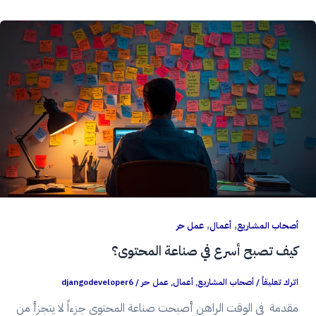
,
,
أصحاب المشاريع
أعمال
عمل حر
كيف تصبح أسرع في صناعة المحتوى؟
اترك تعليقاً
/
أصحاب المشاريع
,
أعمال
,
عمل حر
/
djangodeveloper6
مقدمة في الوقت الراهن أصبحت صناعة المحتوى جزءاً لا يتجزأ من